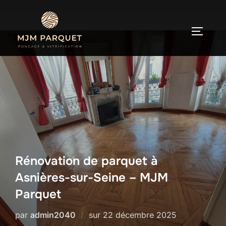
PERMUT
Aller
au
contenu
Rénovation de parquet à
Asnières-sur-Seine – MJM
Parquet
Publié
par
admin2040
sur
22 décembre 2025